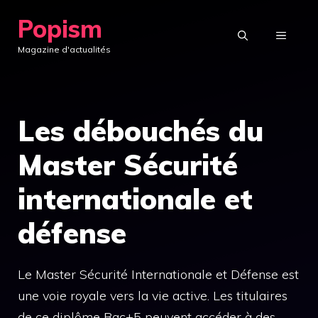
Aller
Popism
au
MENU
Magazine d'actualités
contenu
Les débouchés du
Master Sécurité
internationale et
défense
Le Master Sécurité Internationale et Défense est
une voie royale vers la vie active. Les titulaires
de ce diplôme Bac+5 peuvent accéder à des